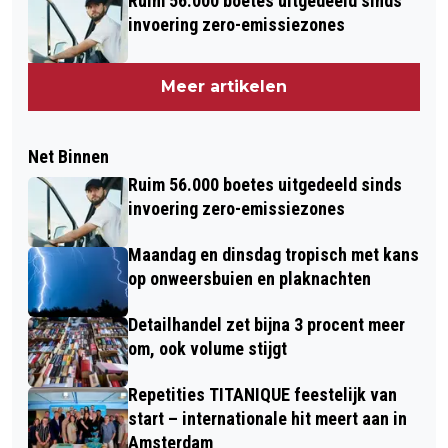
Ruim 56.000 boetes uitgedeeld sinds
invoering zero-emissiezones
Meer artikelen
Net Binnen
Ruim 56.000 boetes uitgedeeld sinds
invoering zero-emissiezones
Maandag en dinsdag tropisch met kans
op onweersbuien en plaknachten
Detailhandel zet bijna 3 procent meer
om, ook volume stijgt
Repetities TITANIQUE feestelijk van
start – internationale hit meert aan in
Amsterdam