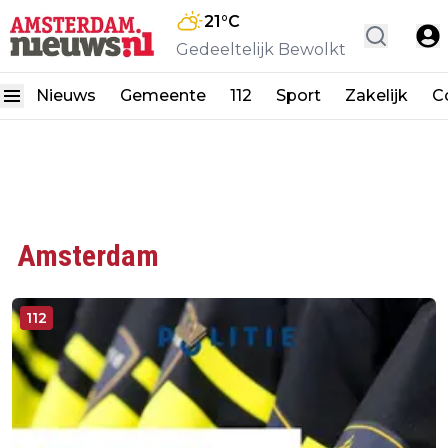
21
°C
Gedeeltelijk Bewolkt
Nieuws
Gemeente
112
Sport
Zakelijk
C
Amsterdam
112