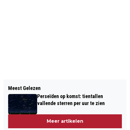
Vorig artikel
Volgend artikel
NEMO SCIENCE TOUR:
Meest Gelezen
DE AMSTERDAMSE SPINOZAKRING
SPECTACULAIRE EXPERIMENTEN DIE
Perseïden op komst: tientallen
PRESENTEERT: DE AVOND VAN DE
JONG ÉN OUD VERWONDEREN
vallende sterren per uur te zien
JONGE DENKERS
Meer artikelen