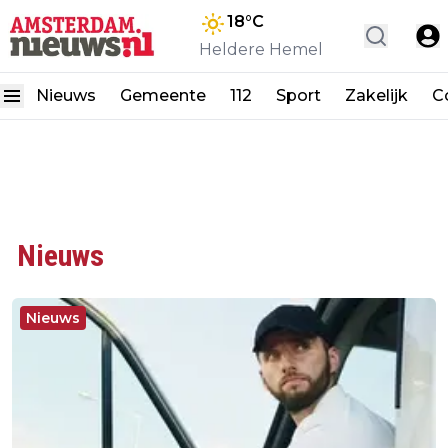
18
°C
Heldere Hemel
Nieuws
Gemeente
112
Sport
Zakelijk
C
Nieuws
Nieuws