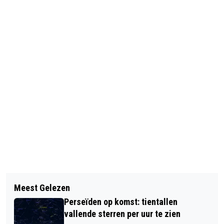
Vorig artikel
Volgend artikel
DE AMSTERDAMSE SPINOZAKRING
Meest Gelezen
CSU SCHOONMAAKBEDRIJF: UW
PRESENTEERT: DE AVOND VAN DE
Perseïden op komst: tientallen
PARTNER IN PROFESSIONELE
JONGE DENKERS
vallende sterren per uur te zien