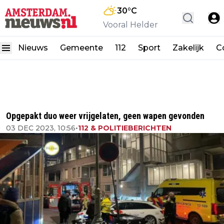
30
°C
Vooral Helder
Nieuws
Gemeente
112
Sport
Zakelijk
C
Opgepakt duo weer vrijgelaten, geen wapen gevonden
03 DEC 2023, 10:56
•
112 & POLITIEBERICHTEN