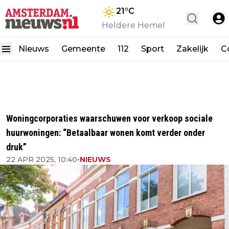
21
°C
Heldere Hemel
Nieuws
Gemeente
112
Sport
Zakelijk
C
Woningcorporaties waarschuwen voor verkoop sociale
huurwoningen: “Betaalbaar wonen komt verder onder
druk”
22 APR 2025, 10:40
•
NIEUWS