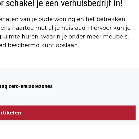
r schakel je een verhuisbedrijf in!
erlaten van je oude woning en het betrekken
ens naartoe met al je huisraad. Hiervoor kun je
ruimte huren, waarin je onder meer meubels,
goed beschermd kunt opslaan.
Volgend artikel
RECHTER VELT STRENG OORDEEL OVER
ring zero-emissiezones
SITUATIEVE ARBEIDSONGESCHIKTHEID
rtikelen