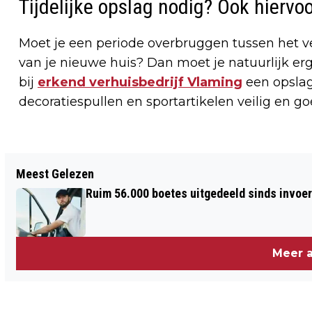
Tijdelijke opslag nodig? Ook hiervoo
Moet je een periode overbruggen tussen het v
van je nieuwe huis? Dan moet je natuurlijk erg
bij
erkend verhuisbedrijf Vlaming
een opslag
decoratiespullen en sportartikelen veilig en 
Vorig artikel
Meest Gelezen
VAN VRIJDAGMIDDAGGRAP NAAR
Ruim 56.000 boetes uitgedeeld sinds invoe
RECHTSZAAK: “DICKS OUT” KOSTTE
BIJNA EEN BAAN
Meer a