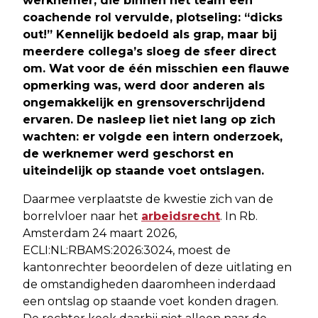
werknemer, die binnen het team een
coachende rol vervulde, plotseling: “dicks
out!” Kennelijk bedoeld als grap, maar bij
meerdere collega’s sloeg de sfeer direct
om. Wat voor de één misschien een flauwe
opmerking was, werd door anderen als
ongemakkelijk en grensoverschrijdend
ervaren. De nasleep liet niet lang op zich
wachten: er volgde een intern onderzoek,
de werknemer werd geschorst en
uiteindelijk op staande voet ontslagen.
Daarmee verplaatste de kwestie zich van de
borrelvloer naar het
arbeidsrecht
. In Rb.
Amsterdam 24 maart 2026,
ECLI:NL:RBAMS:2026:3024, moest de
kantonrechter beoordelen of deze uitlating en
de omstandigheden daaromheen inderdaad
een ontslag op staande voet konden dragen.