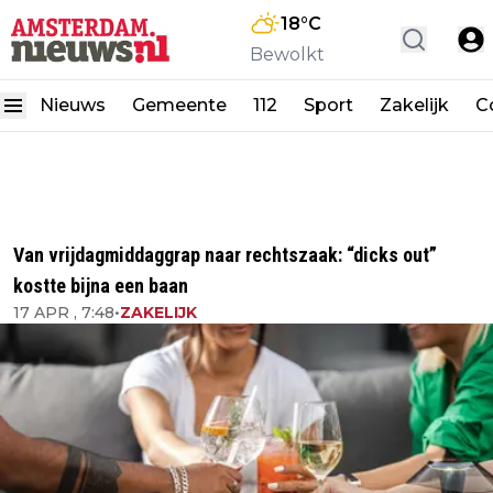
18
°C
Bewolkt
Nieuws
Gemeente
112
Sport
Zakelijk
C
Van vrijdagmiddaggrap naar rechtszaak: “dicks out”
kostte bijna een baan
17 APR , 7:48
•
ZAKELIJK