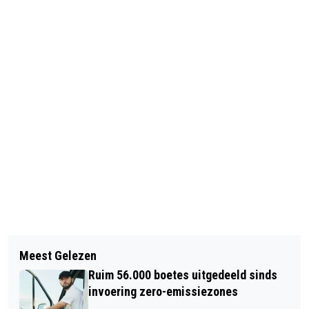
Vorig artikel
Volgend artikel
DEURBELCAMERA MOET WORDEN
Meest Gelezen
VERTROUWD VERHUIZEN IN DE REGIO
VERWIJDERD IN VERBAND MET
Ruim 56.000 boetes uitgedeeld sinds
AMSTERDAM
PRIVACY VAN BUREN
invoering zero-emissiezones