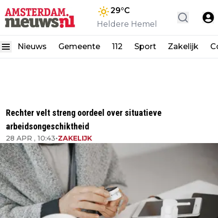
29
°C
Heldere Hemel
Nieuws
Gemeente
112
Sport
Zakelijk
C
Rechter velt streng oordeel over situatieve
arbeidsongeschiktheid
28 APR , 10:43
•
ZAKELIJK