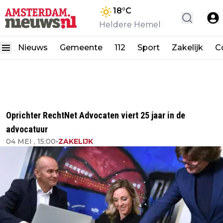
18
°C
Heldere Hemel
Nieuws
Gemeente
112
Sport
Zakelijk
C
Oprichter RechtNet Advocaten viert 25 jaar in de
advocatuur
04 MEI , 15:00
•
ZAKELIJK