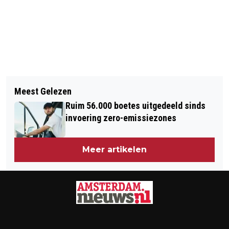
Vorig artikel
Volgend artikel
RECHTER VELT STRENG OORDEEL
Meest Gelezen
IRRITATIE OVER VEELVULDIG
OVER SITUATIEVE
Ruim 56.000 boetes uitgedeeld sinds
TOILETBEZOEK LEIDT TOT
ARBEIDSONGESCHIKTHEID
invoering zero-emissiezones
ONHOUDBAAR ONTSLAG OP STAANDE
VOET
Meer artikelen