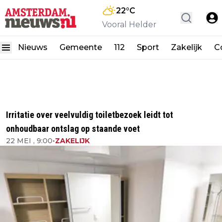
22
°C
Vooral Helder
Nieuws
Gemeente
112
Sport
Zakelijk
C
Irritatie over veelvuldig toiletbezoek leidt tot
onhoudbaar ontslag op staande voet
22 MEI , 9:00
•
ZAKELIJK