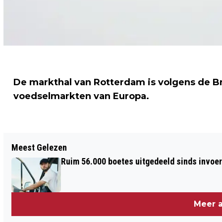
De markthal van Rotterdam is volgens de Br
voedselmarkten van Europa.
Vorig artikel
Meest Gelezen
NOODLIJDEND CATERHAM MAG
Ruim 56.000 boetes uitgedeeld sinds invoe
VOLGEND JAAR AUTO VAN 2014
GEBRUIKEN
Meer a