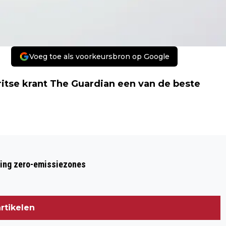
Voeg toe als voorkeursbron op Google
itse krant
The Guardian
een van de beste
Volgend artikel
GEVANGENISSTRAF VAN DRIE JAAR
ring zero-emissiezones
VOOR 'JIHADGANGER' MAHER H.
rtikelen