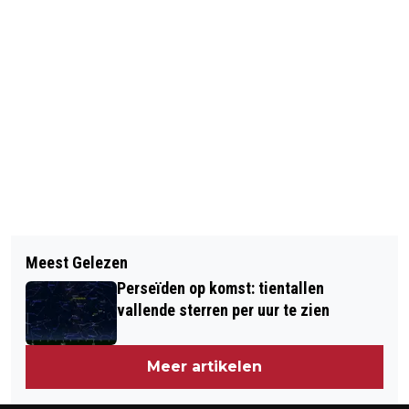
Vorig artikel
Volgend artikel
'ROTTERDAMSE MARKTHAL EEN VAN
Meest Gelezen
UITSTEL BESLUIT UITLEVERING
DE BESTE VOEDSELMARKTEN VAN
Perseïden op komst: tientallen
SEKTARISCHE RABBIJN AAN ISRAËL
EUROPA'
vallende sterren per uur te zien
Meer artikelen