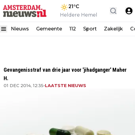
21
°C
Heldere Hemel
Nieuws
Gemeente
112
Sport
Zakelijk
C
Gevangenisstraf van drie jaar voor 'jihadganger' Maher
H.
01 DEC 2014, 12:35
•
LAATSTE NIEUWS