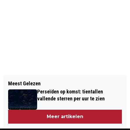
Vorig artikel
Volgend artikel
EUROPOL CONFISQUEERT
Meest Gelezen
'ROTTERDAMSE MARKTHAL EEN VAN
DOMEINNAMEN VAN ILLEGALE
Perseïden op komst: tientallen
DE BESTE VOEDSELMARKTEN VAN
WEBWINKELS
vallende sterren per uur te zien
EUROPA'
Meer artikelen