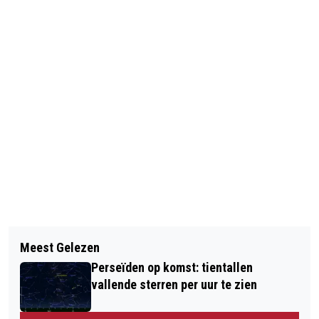
Vorig artikel
Volgend artikel
SCHIETENDE AGENT FERGUSON GAAT
Meest Gelezen
HEREN KUZU EN ÖZTÜRK, DIT KAN
VRIJUIT
Perseïden op komst: tientallen
NATUURLIJK NIET
vallende sterren per uur te zien