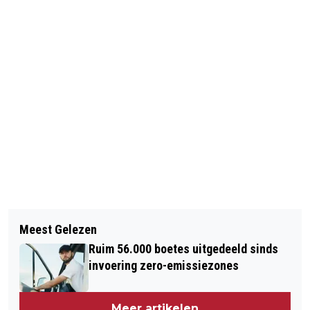
Vorig artikel
Volgend artikel
'OPIUMWET SCHIET TEKORT BIJ
Meest Gelezen
SCHIETENDE AGENT FERGUSON GAAT
AANPAK DRUGSLABS'
Ruim 56.000 boetes uitgedeeld sinds
VRIJUIT
invoering zero-emissiezones
Meer artikelen