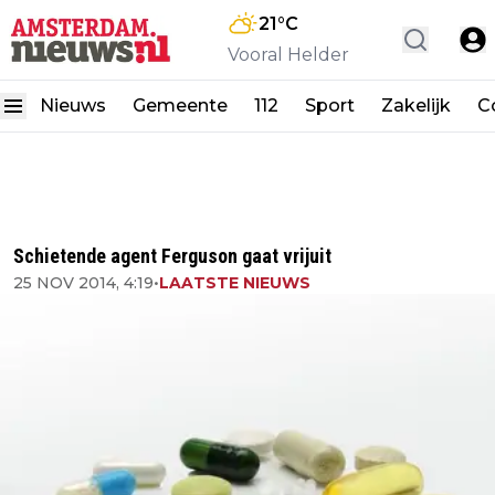
21
°C
Vooral Helder
Nieuws
Gemeente
112
Sport
Zakelijk
C
Schietende agent Ferguson gaat vrijuit
25 NOV 2014, 4:19
•
LAATSTE NIEUWS