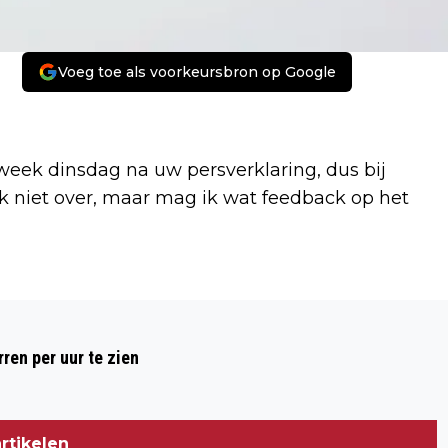
Voeg toe als voorkeursbron op Google
week dinsdag na uw persverklaring, dus bij
 ik niet over, maar mag ik wat feedback op het
Volgend artikel
HEREN KUZU EN ÖZTÜRK, DIT KAN
ren per uur te zien
NATUURLIJK NIET
rtikelen