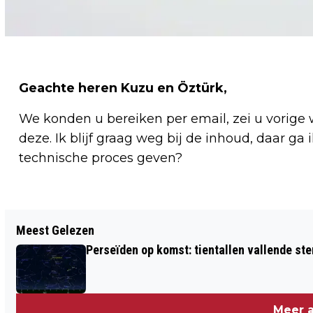
Geachte heren Kuzu en Öztürk,
We konden u bereiken per email, zei u vorige 
deze. Ik blijf graag weg bij de inhoud, daar ga
technische proces geven?
Vorig artikel
Meest Gelezen
SCHIETENDE AGENT FERGUSON GAAT
Perseïden op komst: tientallen vallende ster
VRIJUIT
Meer a