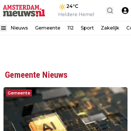
24
°C
Heldere Hemel
Nieuws
Gemeente
112
Sport
Zakelijk
C
Gemeente Nieuws
Gemeente