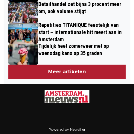
Detailhandel zet bijna 3 procent meer
om, ook volume stijgt
Repetities TITANIQUE feestelijk van
start – internationale hit meert aan in
Amsterdam
Tijdelijk heet zomerweer met op
woensdag kans op 35 graden
Meer artikelen
Powered by Newsifier