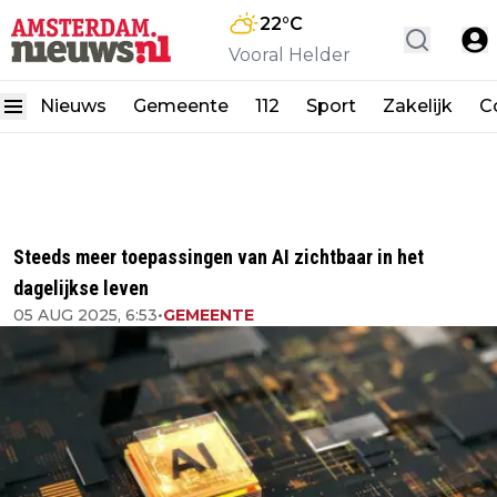
22
°C
Vooral Helder
Nieuws
Gemeente
112
Sport
Zakelijk
C
Steeds meer toepassingen van AI zichtbaar in het
dagelijkse leven
05 AUG 2025, 6:53
•
GEMEENTE