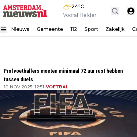
24
°C
Vooral Helder
Nieuws
Gemeente
112
Sport
Zakelijk
C
Profvoetballers moeten minimaal 72 uur rust hebben
tussen duels
10 NOV 2025, 12:51
•
VOETBAL