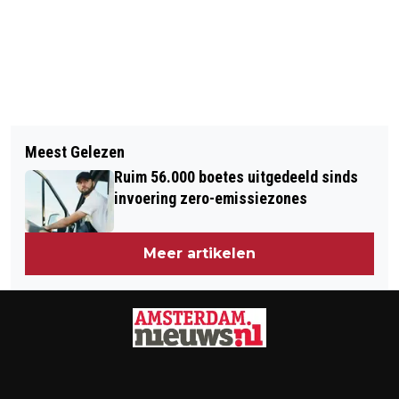
Vorig artikel
Volgend artikel
PROFVOETBALLERS MOETEN
Meest Gelezen
GELD LENEN: WANNEER IS HET WÉL
MINIMAAL 72 UUR RUST HEBBEN
Ruim 56.000 boetes uitgedeeld sinds
EEN SLIMME KEUZE?
TUSSEN DUELS
invoering zero-emissiezones
Meer artikelen