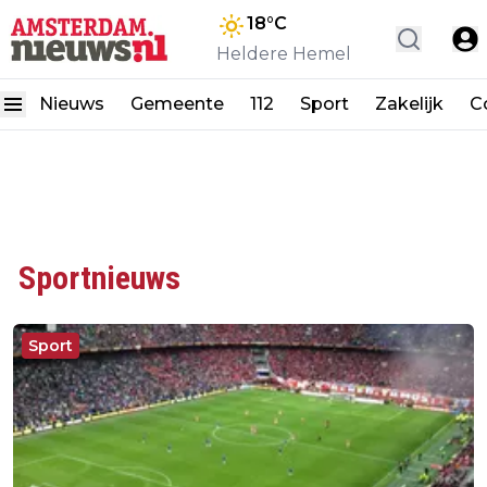
18
°C
Heldere Hemel
Nieuws
Gemeente
112
Sport
Zakelijk
C
Sportnieuws
Sport