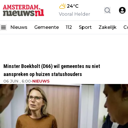
24
°C
Vooral Helder
Nieuws
Gemeente
112
Sport
Zakelijk
C
Minster Boekholt (D66) wil gemeentes nu niet
aanspreken op huizen statushouders
06 JUN , 6:00
•
NIEUWS