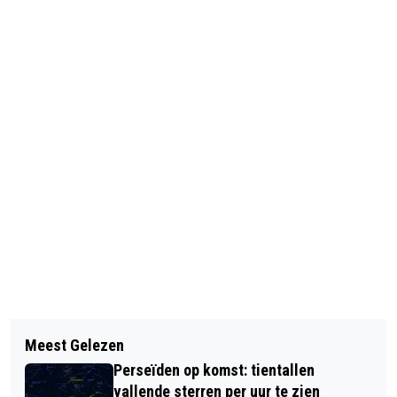
Vorig artikel
Volgend artikel
IT’S BIO BABY VERSTERKTE DE
Meest Gelezen
AFSTANDSMOEDERS EN AFGESTANEN
INTERNATIONALE ZICHTBAARHEID
Perseïden op komst: tientallen
WORDEN BUITENGESLOTEN VAN
VAN EUROPESE BIOLOGISCHE
vallende sterren per uur te zien