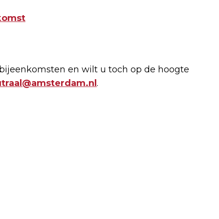
nkomst
 bijeenkomsten en wilt u toch op de hoogte
utraal@amsterdam.nl
.
Volgend artikel
DE TRANSFERPERIODE VAN AJAX: ALLE