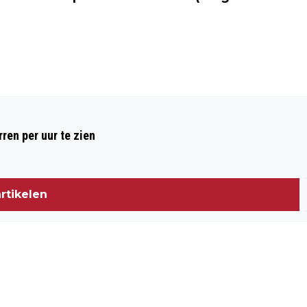
Volgend artikel
EEN WINDMOLEN IN UW BUURT, WAT
ren per uur te zien
VINDT U ERVAN?
rtikelen