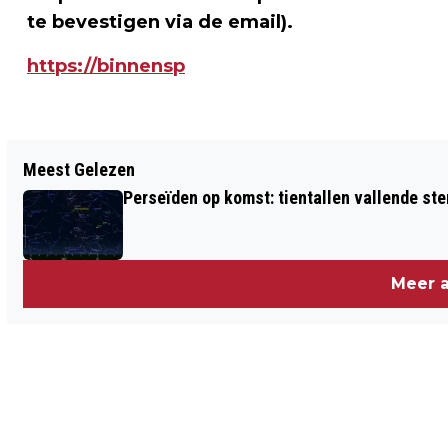
te bevestigen via de email).
https://binnensp
Vorig artikel
Meest Gelezen
DEZE STERSPELERS VAN AJAX MOET JE
Perseïden op komst: tientallen vallende ster
DIT JAAR IN DE GATEN HOUDEN
Meer a