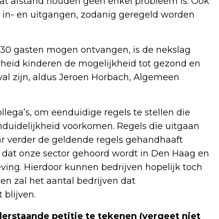
t afstand houden geen enkel probleem is. Ook
e in- en uitgangen, zodanig geregeld worden
 30 gasten mogen ontvangen, is de nekslag
rheid kinderen de mogelijkheid tot gezond en
eval zijn, aldus Jeroen Horbach, Algemeen
ega’s, om eenduidige regels te stellen die
nduidelijkheid voorkomen. Regels die uitgaan
r verder de geldende regels gehandhaaft
el dat onze sector gehoord wordt in Den Haag en
ing. Hierdoor kunnen bedrijven hopelijk toch
n zal het aantal bedrijven dat
blijven.
erstaande petitie te tekenen (vergeet niet