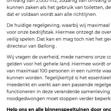
omvang van 2.000 m2, zodanig van omvang da
kunnen zaken als het gebruik van toiletten, d
dat er voldaan wordt aan alle richtlijnen.
De huidige regelgeving, waarbij wij maximaal
voor onze bedrijfstak. Hiermee ontzegt de ove
veilig spelen. Dat kan en mag toch niet het g
directeur van Ballorig .
Wij vragen de overheid, mede namens onze coll
gelden voor het gehele land. Hiermee wordt o
van maximaal 100 personen in een ruimte waa
kunnen worden. Tegelijkertijd is het essentie
meedenkt en werkt aan een passende regelgev
functioneren in deze veranderde samenleving e
noodgedwongen moet stoppen verder beperkt 
Help ons en alle binnenspeeltuinen door ond