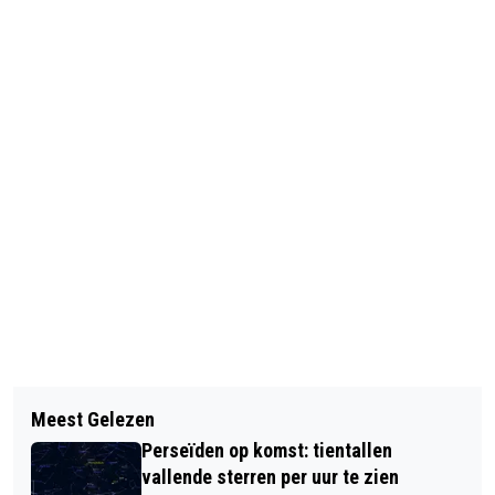
Vorig artikel
Volgend artikel
WONING ONTRUIMD TIJDENS KLEIN
Meest Gelezen
VVD WIL TRAM OP DE SCHOP NAAR
BRANDJE IN KAASWINKEL
Perseïden op komst: tientallen
ROTTERDAMS VOORBEELD
HERENGRACHT
vallende sterren per uur te zien