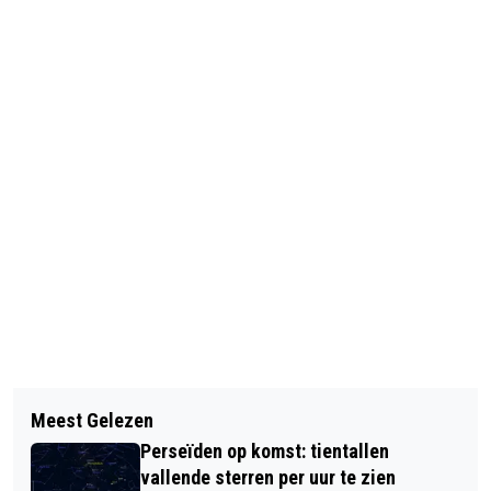
Vorig artikel
Volgend artikel
JUSTITIE EIST CLAIM OP
Meest Gelezen
ZORGSCHOUWEN ON TOUR
MOSZKOWICZ OP
Perseïden op komst: tientallen
vallende sterren per uur te zien