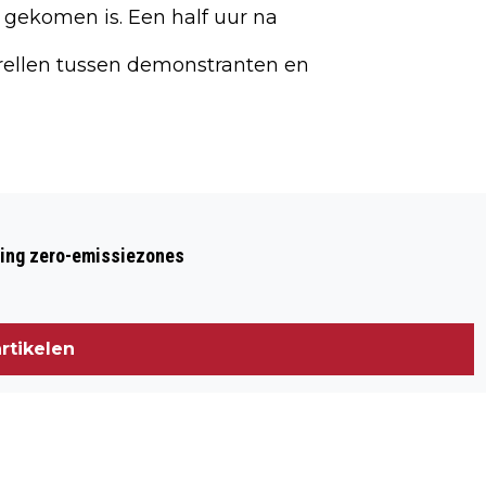
k gekomen is. Een half uur na
 rellen tussen demonstranten en
Volgend artikel
WOEDE IN FERGUSON NA UITSPRAAK
ring zero-emissiezones
JURY
rtikelen