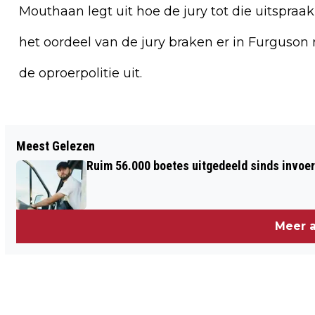
Mouthaan legt uit hoe de jury tot die uitspraa
het oordeel van de jury braken er in Furguson
de oproerpolitie uit.
Vorig artikel
Meest Gelezen
PROTESTEN BREKEN UIT IN VS NA NIET
Ruim 56.000 boetes uitgedeeld sinds invoe
VERVOLGEN AGENT FERGUSON
Meer a