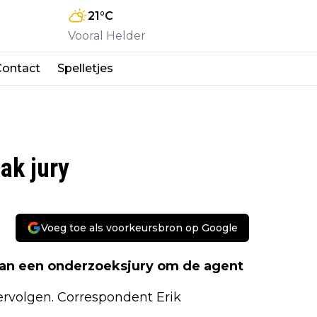
21
°C
Vooral Helder
Contact
Spelletjes
ak jury
Voeg toe als voorkeursbron op Google
 van een onderzoeksjury om de agent
ervolgen. Correspondent Erik