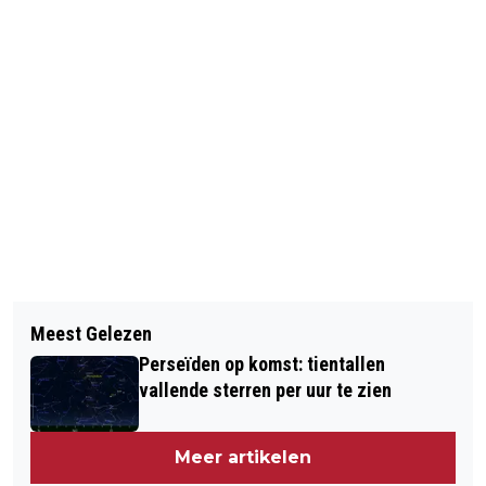
Vorig artikel
Volgend artikel
IS KREEG NAAR SCHATTING TOT 36
Meest Gelezen
VINDER VAN BABY'TJE:
MILJOEN EURO LOSGELD
Perseïden op komst: tientallen
VOORBESTEMD HEM TE VINDEN
vallende sterren per uur te zien
Meer artikelen