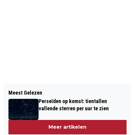
Vorig artikel
Volgend artikel
IS KREEG NAAR SCHATTING TOT 36
Meest Gelezen
VINDER VAN BABY'TJE:
MILJOEN EURO LOSGELD
Perseïden op komst: tientallen
VOORBESTEMD HEM TE VINDEN
vallende sterren per uur te zien
Meer artikelen