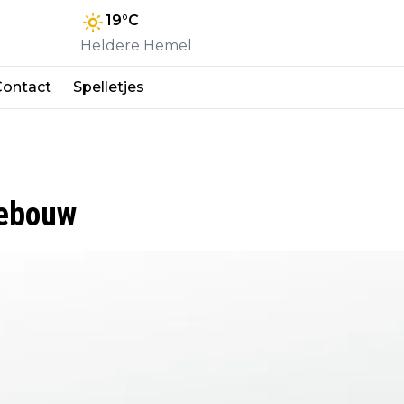
19
°C
Heldere Hemel
Contact
Spelletjes
gebouw