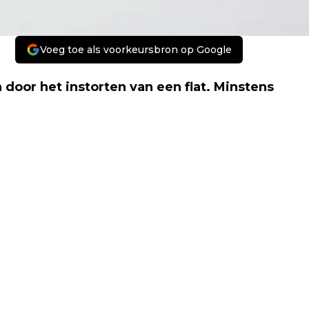
Voeg toe als voorkeursbron op Google
door het instorten van een flat. Minstens
Volgend artikel
VAN CLOWNSPIET TOT STEMFIE, DIT
ZIJN DE NOMINATIES VOOR WOORD VAN
HET JAAR