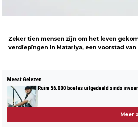
Zeker tien mensen zijn om het leven geko
verdiepingen in Matariya, een voorstad van 
Vorig artikel
Meest Gelezen
TIENTALLEN AJAX-FANS MET STOKKEN
Ruim 56.000 boetes uitgedeeld sinds invoe
EN BOKSBEUGELS OPGEPAKT
Meer a