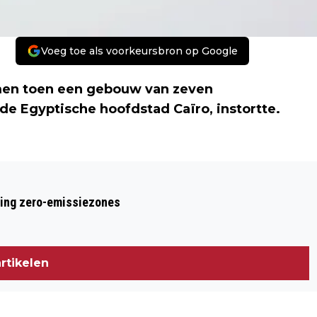
Voeg toe als voorkeursbron op Google
men toen een gebouw van zeven
de Egyptische hoofdstad Caïro, instortte.
Volgend artikel
VAN CLOWNSPIET TOT STEMFIE, DIT
ring zero-emissiezones
ZIJN DE NOMINATIES VOOR WOORD VAN
HET JAAR
rtikelen