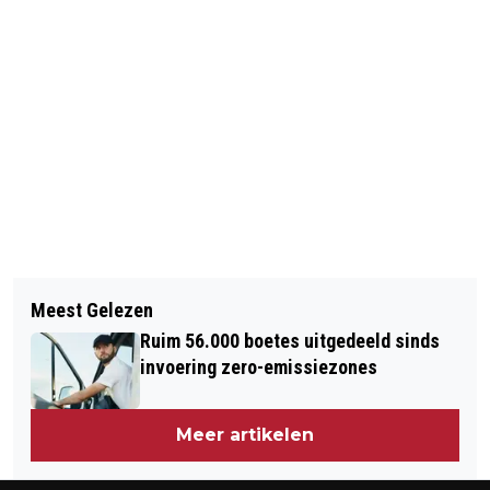
Vorig artikel
Volgend artikel
DODEN NA INSTORTEN GEBOUW
Meest Gelezen
VAN CLOWNSPIET TOT STEMFIE, DIT
EGYPTE
Ruim 56.000 boetes uitgedeeld sinds
ZIJN DE NOMINATIES VOOR WOORD
invoering zero-emissiezones
VAN HET JAAR
Meer artikelen