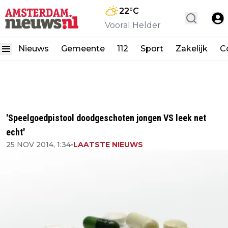
22
°C
Vooral Helder
Nieuws
Gemeente
112
Sport
Zakelijk
C
'Speelgoedpistool doodgeschoten jongen VS leek net
echt'
25 NOV 2014, 1:34
•
LAATSTE NIEUWS