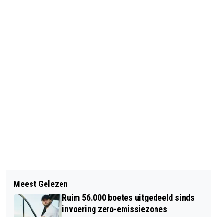
Vorig artikel
Volgend artikel
IK WEET WAT UITSLUITING MET EEN
Meest Gelezen
STUDEREN OP Z'N ZWEEDS: BEPAAL
KIND KAN DOEN
Ruim 56.000 boetes uitgedeeld sinds
ZELF JE TEMPO
invoering zero-emissiezones