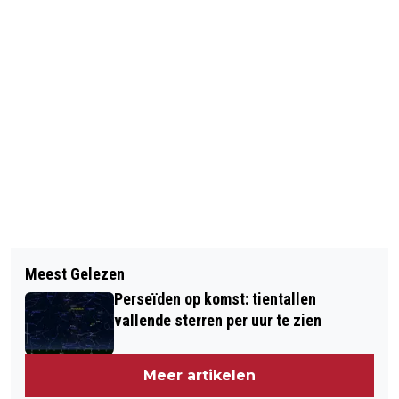
Vorig artikel
Volgend artikel
DODEN NA INSTORTEN GEBOUW
Meest Gelezen
RELLEN FERGUSON 'HEFTIGER' DAN IN
EGYPTE
Perseïden op komst: tientallen
AUGUSTUS
vallende sterren per uur te zien
Meer artikelen