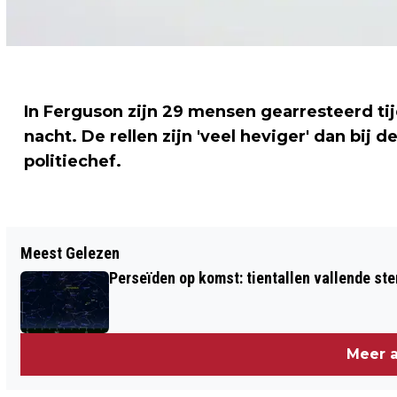
In Ferguson zijn 29 mensen gearresteerd t
nacht. De rellen zijn 'veel heviger' dan bij 
politiechef.
Vorig artikel
Meest Gelezen
DODEN NA INSTORTEN GEBOUW EGYPTE
Perseïden op komst: tientallen vallende ster
Meer a