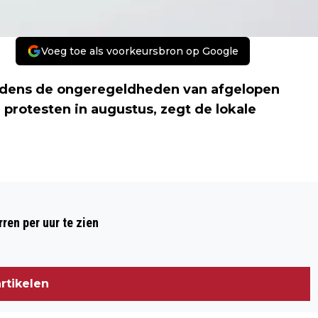
Voeg toe als voorkeursbron op Google
ijdens de ongeregeldheden van afgelopen
de protesten in augustus, zegt de lokale
Volgend artikel
RELLEN FERGUSON 'HEFTIGER' DAN IN
ren per uur te zien
AUGUSTUS
rtikelen