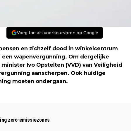
Voeg toe als voorkeursbron op Google
es mensen en zichzelf dood in winkelcentrum
had een wapenvergunning. Om dergelijke
minister Ivo Opstelten (VVD) van Veiligheid
nvergunning aanscherpen. Ook huidige
ening moeten ondergaan.
Volgend artikel
PSYCHOLOGISCHE TEST BIJ
ring zero-emissiezones
WAPENVERGUNNING MOET TWEEDE