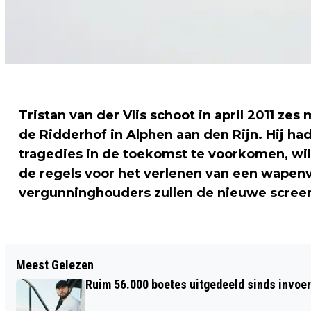
Tristan van der Vlis schoot in april 2011 z
de Ridderhof in Alphen aan den Rijn. Hij 
tragedies in de toekomst te voorkomen, wil 
de regels voor het verlenen van een wape
vergunninghouders zullen de nieuwe scre
Vorig artikel
Meest Gelezen
PROCES TANGER OM AMSTERDAMSE
Ruim 56.000 boetes uitgedeeld sinds invoe
LIQUIDATIES VERDAAGD