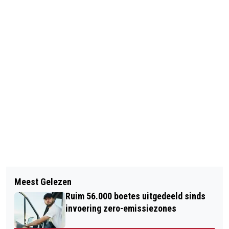
Vorig artikel
Volgend artikel
DWDD STILZWIJGEND GESTOPT MET
Meest Gelezen
PROCES TANGER OM AMSTERDAMSE
'JAKHALZEN'
Ruim 56.000 boetes uitgedeeld sinds
LIQUIDATIES VERDAAGD
invoering zero-emissiezones