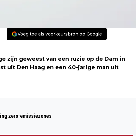
Voeg toe als voorkeursbron op Google
ige zijn geweest van een ruzie op de Dam in
st uit Den Haag en een 40-jarige man uit
Volgend artikel
POLITIE ZOEKT GETUIGEN VECHTPARTIJ
ring zero-emissiezones
STRAATARTIEST EN IJMUIDENAAR