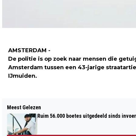
AMSTERDAM -
De politie is op zoek naar mensen die getu
Amsterdam tussen een 43-jarige straatartie
IJmuiden.
Vorig artikel
Meest Gelezen
CAMPAGNE HOLLAND. THE ORIGINAL
Ruim 56.000 boetes uitgedeeld sinds invoe
COOL. WINT PRESTIGIEUZE AWARD IN
AMERIKA