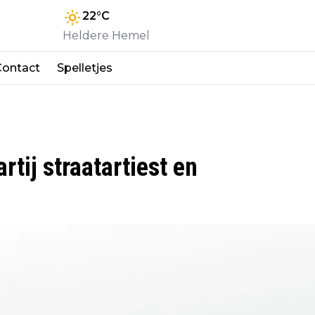
22
°C
Heldere Hemel
Contact
Spelletjes
rtij straatartiest en