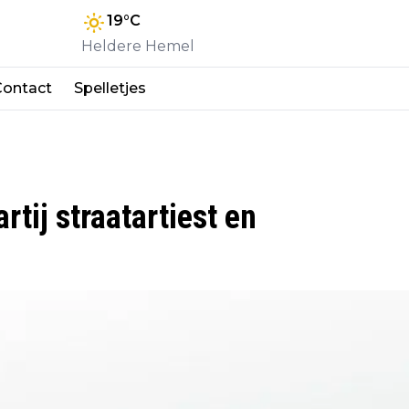
19
°C
Heldere Hemel
Contact
Spelletjes
rtij straatartiest en