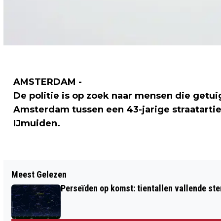
AMSTERDAM -
De politie is op zoek naar mensen die getu
Amsterdam tussen een 43-jarige straatartie
IJmuiden.
Vorig artikel
Meest Gelezen
CAMPAGNE HOLLAND. THE ORIGINAL
Perseïden op komst: tientallen vallende ster
COOL. WINT PRESTIGIEUZE AWARD IN
AMERIKA