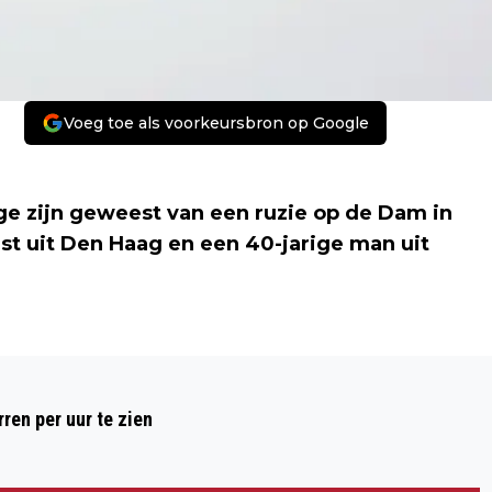
Voeg toe als voorkeursbron op Google
ige zijn geweest van een ruzie op de Dam in
st uit Den Haag en een 40-jarige man uit
Volgend artikel
POLITIE ZOEKT GETUIGEN VECHTPARTIJ
ren per uur te zien
STRAATARTIEST EN IJMUIDENAAR