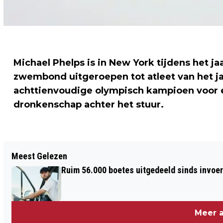
Michael Phelps is in New York tijdens het j
zwembond uitgeroepen tot atleet van het ja
achttienvoudige olympisch kampioen voor ee
dronkenschap achter het stuur.
Vorig artikel
Meest Gelezen
VRACHTWAGEN RAMT VIADUCT
Ruim 56.000 boetes uitgedeeld sinds invoe
Meer a