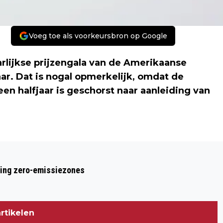
Voeg toe als voorkeursbron op Google
aarlijkse prijzengala van de Amerikaanse
ar. Dat is nogal opmerkelijk, omdat de
n halfjaar is geschorst naar aanleiding van
Volgend artikel
PHELPS IN DE PRIJZEN ONDANKS
ring zero-emissiezones
SCHORSING
rtikelen