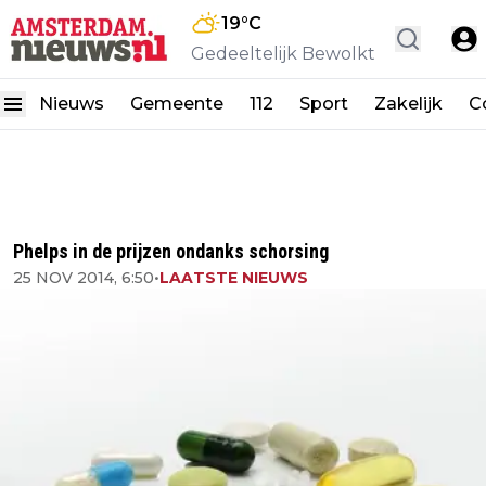
19
°C
Gedeeltelijk Bewolkt
Nieuws
Gemeente
112
Sport
Zakelijk
C
Phelps in de prijzen ondanks schorsing
25 NOV 2014, 6:50
•
LAATSTE NIEUWS