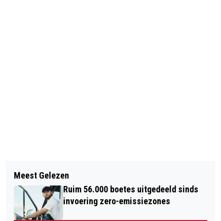
Vorig artikel
Volgend artikel
VRACHTWAGEN RAMT VIADUCT
Meest Gelezen
PHELPS IN DE PRIJZEN ONDANKS
Ruim 56.000 boetes uitgedeeld sinds
SCHORSING
invoering zero-emissiezones