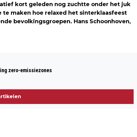
latief kort geleden nog zuchtte onder het juk
e te maken hoe relaxed het sinterklaasfeest
lende bevolkingsgroepen. Hans Schoonhoven,
Volgend artikel
ALS LUCEBERT SCHILDERDE, ZAT EEN
ring zero-emissiezones
GOD AL VIOOLSPELEND IN ZIJN OOG
rtikelen