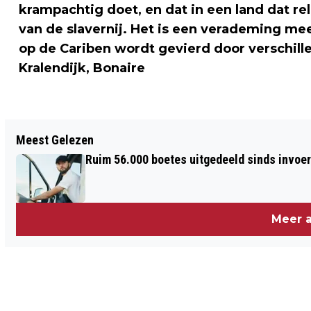
krampachtig doet, en dat in een land dat re
van de slavernij. Het is een verademing me
op de Cariben wordt gevierd door verschil
Kralendijk, Bonaire
Vorig artikel
Meest Gelezen
'SPEELGOEDPISTOOL DOODGESCHOTEN
Ruim 56.000 boetes uitgedeeld sinds invoe
JONGEN VS LEEK NET ECHT'
Meer a