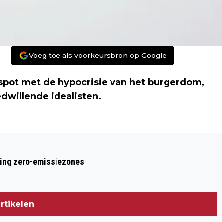
Voeg toe als voorkeursbron op Google
e spot met de hypocrisie van het burgerdom,
dwillende idealisten.
Volgend artikel
CHILDREN OF MEN, WAR OF THE
ring zero-emissiezones
WORLDS
rtikelen