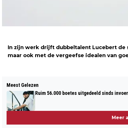
In zijn werk drijft dubbeltalent Lucebert d
maar ook met de vergeefse idealen van goe
Vorig artikel
Meest Gelezen
'SPEELGOEDPISTOOL DOODGESCHOTEN
Ruim 56.000 boetes uitgedeeld sinds invoe
JONGEN VS LEEK NET ECHT'
Meer a