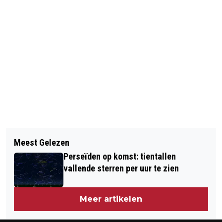
Vorig artikel
Volgend artikel
JEMEN BEVRIJDT GEVANGENEN,
Meest Gelezen
NIEUW VACCIN TEGEN OUDE EN
DOODT TERRORISTEN
Perseïden op komst: tientallen
NIEUWE GRIEPVIRUSSEN IN DE MAAK
vallende sterren per uur te zien
Meer artikelen