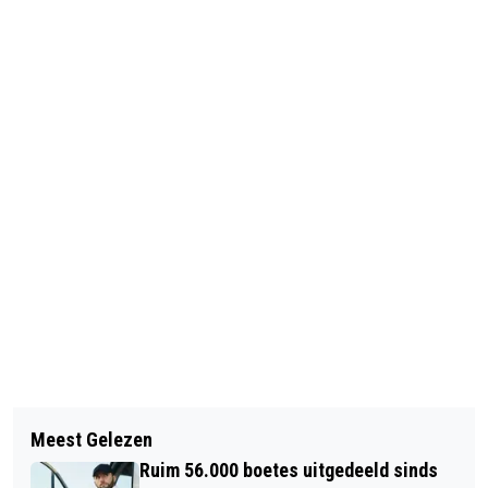
Vorig artikel
Volgend artikel
ARGENTINIË IN COPA AMÉRICA
Meest Gelezen
JEMEN BEVRIJDT GEVANGENEN,
TEGEN TITELVERDEDIGER URUGUAY
Ruim 56.000 boetes uitgedeeld sinds
DOODT TERRORISTEN