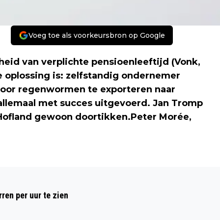
Voeg toe als voorkeursbron op Google
eid van verplichte pensioenleeftijd (Vonk,
 oplossing is: zelfstandig ondernemer
door regenwormen te exporteren naar
 allemaal met succes uitgevoerd. Jan Tromp
s Hofland gewoon doortikken.Peter Morée,
Volgend artikel
ALS LUCEBERT SCHILDERDE, ZAT EEN
ren per uur te zien
GOD AL VIOOLSPELEND IN ZIJN OOG