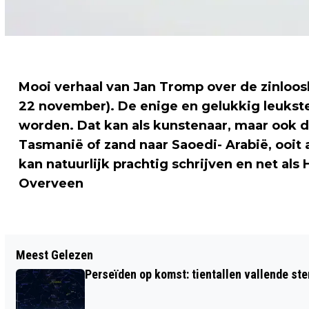
Mooi verhaal van Jan Tromp over de zinloosh
22 november). De enige en gelukkig leukste
worden. Dat kan als kunstenaar, maar ook 
Tasmanië of zand naar Saoedi- Arabië, ooit
kan natuurlijk prachtig schrijven en net al
Overveen
Vorig artikel
Meest Gelezen
'SPEELGOEDPISTOOL DOODGESCHOTEN
Perseïden op komst: tientallen vallende ster
JONGEN VS LEEK NET ECHT'