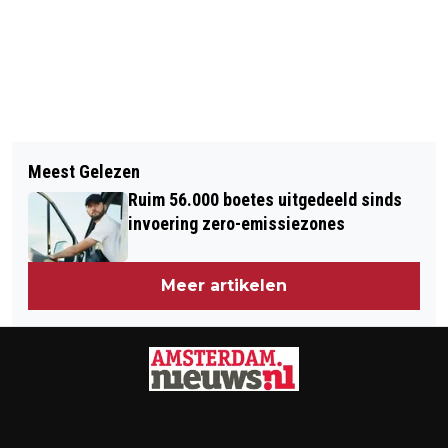
Vorig artikel
Volgend artikel
€ 10 MILJOEN VOOR BETERE
Meest Gelezen
NOORD-HOLLAND HERDENKT
DOORSTROMING VERKEER IN
Ruim 56.000 boetes uitgedeeld sinds
WATERSNOODRAMP 1916
METROPOOLREGIO AMSTERDAM
invoering zero-emissiezones
Meer artikelen