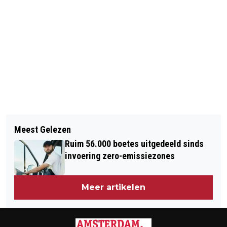
Vorig artikel
Volgend artikel
BIANCA KRIJGSMAN: 'EMMY IS
Meest Gelezen
KABINET SNIJDT IN HOGE
ABSOLUUT HOOGTEPUNT'
Ruim 56.000 boetes uitgedeeld sinds
PROMOTIEBONUSSEN OP
invoering zero-emissiezones
UNIVERSITEITEN
Meer artikelen